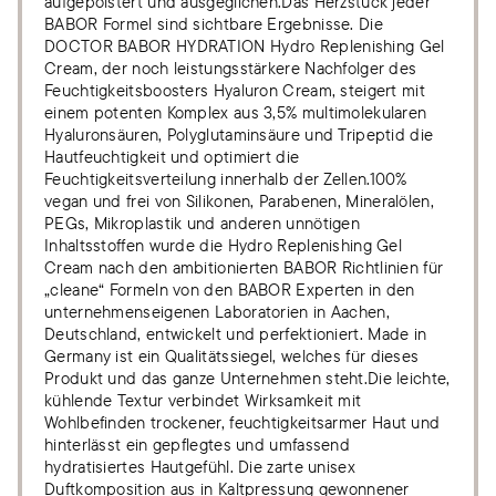
aufgepolstert und ausgeglichen.Das Herzstück jeder
BABOR Formel sind sichtbare Ergebnisse. Die
DOCTOR BABOR HYDRATION Hydro Replenishing Gel
Cream, der noch leistungsstärkere Nachfolger des
Feuchtigkeitsboosters Hyaluron Cream, steigert mit
einem potenten Komplex aus 3,5% multimolekularen
Hyaluronsäuren, Polyglutaminsäure und Tripeptid die
Hautfeuchtigkeit und optimiert die
Feuchtigkeitsverteilung innerhalb der Zellen.100%
vegan und frei von Silikonen, Parabenen, Mineralölen,
PEGs, Mikroplastik und anderen unnötigen
Inhaltsstoffen wurde die Hydro Replenishing Gel
Cream nach den ambitionierten BABOR Richtlinien für
„cleane“ Formeln von den BABOR Experten in den
unternehmenseigenen Laboratorien in Aachen,
Deutschland, entwickelt und perfektioniert. Made in
Germany ist ein Qualitätssiegel, welches für dieses
Produkt und das ganze Unternehmen steht.Die leichte,
kühlende Textur verbindet Wirksamkeit mit
Wohlbefinden trockener, feuchtigkeitsarmer Haut und
hinterlässt ein gepflegtes und umfassend
hydratisiertes Hautgefühl. Die zarte unisex
Duftkomposition aus in Kaltpressung gewonnener