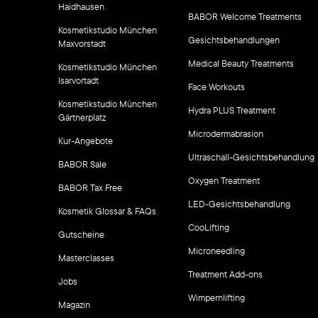
Haidhausen
BABOR Welcome Treatments
Kosmetikstudio München
Gesichtsbehandlungen
Maxvorstadt
Medical Beauty Treatments
Kosmetikstudio München
Isarvortadt
Face Workouts
Kosmetikstudio München
Hydra PLUS Treatment
Gärtnerplatz
Microdermabrasion
Kur-Angebote
Ultraschall-Gesichtsbehandlung
BABOR Sale
Oxygen Treatment
BABOR Tax Free
LED-Gesichtsbehandlung
Kosmetik Glossar & FAQs
CooLifting
Gutscheine
Microneedling
Masterclasses
Treatment Add-ons
Jobs
Wimpernlifting
Magazin