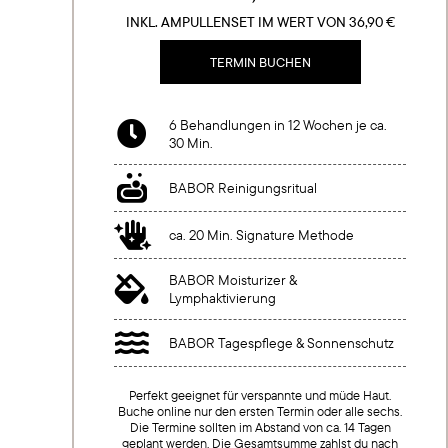
INKL. AMPULLENSET IM WERT VON 36,90 €
TERMIN BUCHEN
6 Behandlungen in 12 Wochen je ca.

30 Min.

BABOR Reinigungsritual

ca. 20 Min. Signature Methode
BABOR Moisturizer &

Lymphaktivierung

BABOR Tagespflege & Sonnenschutz
Perfekt geeignet für verspannte und müde Haut.
Buche online nur den ersten Termin oder alle sechs.
Die Termine sollten im Abstand von ca. 14 Tagen
geplant werden. Die Gesamtsumme zahlst du nach