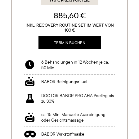
198 € PREISVORTEIL
885,60 €
INKL. RECOVERY ROUTINE SET IM WERT VON
100 €
TERMIN BUCHEN
6 Behandlungen in 12 Wochen je ca.

50 Min.

BABOR Reinigungsritual
DOCTOR BABOR PRO AHA Peeling bis

zu 30%
ca. 15 Min. Manuelle Ausreinigung

oder
Gesichtsmassage

BABOR Wirkstoffmaske