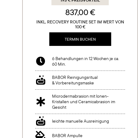
193 € PREISVORTEIL
837,00 €
INKL. RECOVERY ROUTINE SET IM WERT VON
100 €
TERMIN BUCHEN
6 Behandlungen in 12 Wochen je ca.

60 Min.
BABOR Reinigungsritual

& Vorbereitungsmaske
Microdermabrasion mit Ionen-

Kristallen und Ceramicabrasion im
Gesicht

leichte manuelle Ausreinigung

BABOR Ampulle