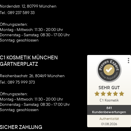
Nordendstr. 12, 80799 München
Tel.:
089 237 589 33
Kundenbewertungen und Erfahrungen zu
C1 Kosmetik
‍Öffnungszeiten:
Montag - Mittwoch: 11:30 - 20:00 Uhr
%
100
SEHR GUT
Donnerstag - Samstag: 08:30 - 17:00 Uhr
Empfehlungen auf
Sonntag: geschlossen
ProvenExpert.com
5,00
/
4,90
C1 KOSMETIK MÜNCHEN
840
1
GÄRTNERPLATZ
5
Bewertungen von
Bewertung auf
anderen Quellen
ProvenExpert.com
Reichenbachstr. 26, 80469 München
Tel.:
089 75 999 373
SEHR GUT
Blick aufs ProvenExpert-Profil werfen
‍Öffnungszeiten:
Anonym
Montag - Mittwoch: 11:30 - 20:00 Uhr
C1 Kosmetik
5,00
Donnerstag - Samstag: 08:30 - 17:00 Uhr
Ich habe meine Behandlung in der
841
Sonntag: geschlossen
Kundenbewertungen
Isarvorstadt bei der Giorgia gemacht, zwei
Mal schon und beide Male super z...
Authentizität
01.08.2026
SICHER ZAHLUNG