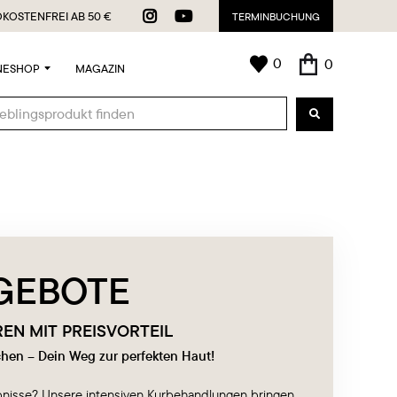


KOSTENFREI AB 50 €
TERMINBUCHUNG
0
0
NESHOP
MAGAZIN
GEBOTE
N MIT PREISVORTEIL
hen – Dein Weg zur perfekten Haut!
ebnisse? Unsere intensiven Kurbehandlungen bringen