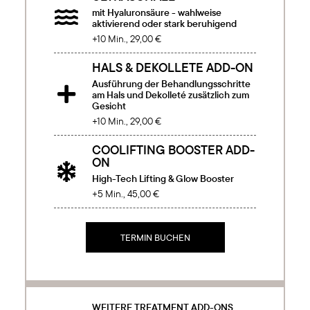
mit Hyaluronsäure - wahlweise

aktivierend oder stark beruhigend
+10 Min., 29,00 €
HALS & DEKOLLETE ADD-ON
Ausführung der Behandlungsschritte

am Hals und Dekolleté zusätzlich zum
Gesicht
+10 Min., 29,00 €
COOLIFTING BOOSTER ADD-
ON

High-Tech Lifting & Glow Booster
+5 Min., 45,00 €
TERMIN BUCHEN
WEITERE TREATMENT ADD-ONS