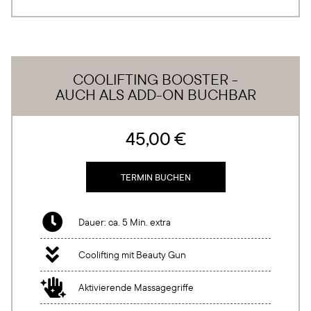
COOLIFTING BOOSTER -
AUCH ALS ADD-ON BUCHBAR
45,00 €
TERMIN BUCHEN

Dauer: ca. 5 Min. extra

Coolifting mit Beauty Gun

Aktivierende Massagegriffe