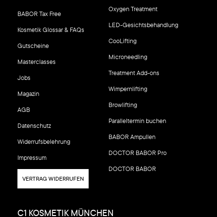
Oxygen Treatment
BABOR Tax Free
LED-Gesichtsbehandlung
Kosmetik Glossar & FAQs
CooLifting
Gutscheine
Microneedling
Masterclasses
Treatment Add-ons
Jobs
Wimpernlifting
Magazin
Browlifting
AGB
Paralleltermin buchen
Datenschutz
BABOR Ampullen
Widerrufsbelehrung
DOCTOR BABOR Pro
Impressum
DOCTOR BABOR
VERTRAG WIDERRUFEN
C1 KOSMETIK MÜNCHEN