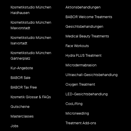
Kosmetikstudio München
Aktionsbehandlungen
Haidhausen
BABOR Welcome Treatments
Kosmetikstudio München
Gesichtsbehandlungen
Maxvorstadt
Medical Beauty Treatments
Kosmetikstudio München
Isarvortadt
Face Workouts
Kosmetikstudio München
Hydra PLUS Treatment
Gärtnerplatz
Microdermabrasion
Kur-Angebote
Ultraschall-Gesichtsbehandlung
BABOR Sale
Oxygen Treatment
BABOR Tax Free
LED-Gesichtsbehandlung
Kosmetik Glossar & FAQs
CooLifting
Gutscheine
Microneedling
Masterclasses
Treatment Add-ons
Jobs