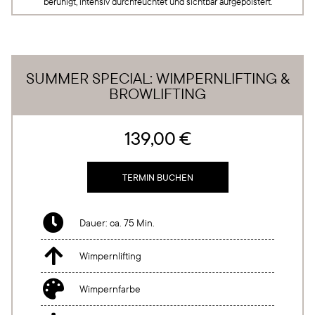
beruhigt, intensiv durchfeuchtet und sichtbar aufgepolstert.
SUMMER SPECIAL: WIMPERNLIFTING &
BROWLIFTING
139,00 €
TERMIN BUCHEN

Dauer: ca. 75 Min.

Wimpernlifting

Wimpernfarbe