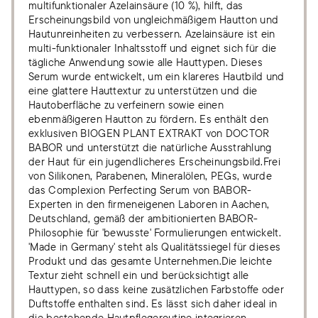
multifunktionaler Azelainsäure (10 %), hilft, das
Erscheinungsbild von ungleichmäßigem Hautton und
Hautunreinheiten zu verbessern. Azelainsäure ist ein
multi-funktionaler Inhaltsstoff und eignet sich für die
tägliche Anwendung sowie alle Hauttypen. Dieses
Serum wurde entwickelt, um ein klareres Hautbild und
eine glattere Hauttextur zu unterstützen und die
Hautoberfläche zu verfeinern sowie einen
ebenmäßigeren Hautton zu fördern. Es enthält den
exklusiven BIOGEN PLANT EXTRAKT von DOCTOR
BABOR und unterstützt die natürliche Ausstrahlung
der Haut für ein jugendlicheres Erscheinungsbild.Frei
von Silikonen, Parabenen, Mineralölen, PEGs, wurde
das Complexion Perfecting Serum von BABOR-
Experten in den firmeneigenen Laboren in Aachen,
Deutschland, gemäß der ambitionierten BABOR-
Philosophie für 'bewusste' Formulierungen entwickelt.
'Made in Germany' steht als Qualitätssiegel für dieses
Produkt und das gesamte Unternehmen.Die leichte
Textur zieht schnell ein und berücksichtigt alle
Hauttypen, so dass keine zusätzlichen Farbstoffe oder
Duftstoffe enthalten sind. Es lässt sich daher ideal in
die bestehende Hautpflegeroutine integrieren.