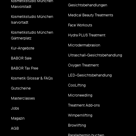
Kosmetikstudio München
Gesichtsbehandlungen
Maxvorstadt
Medical Beauty Treatments
Kosmetikstudio München
Isarvortadt
Face Workouts
Kosmetikstudio München
Hydra PLUS Treatment
Gärtnerplatz
Microdermabrasion
Kur-Angebote
Ultraschall-Gesichtsbehandlung
BABOR Sale
Oxygen Treatment
BABOR Tax Free
LED-Gesichtsbehandlung
Kosmetik Glossar & FAQs
CooLifting
Gutscheine
Microneedling
Masterclasses
Treatment Add-ons
Jobs
Wimpernlifting
Magazin
Browlifting
AGB
Paralleltermin buchen