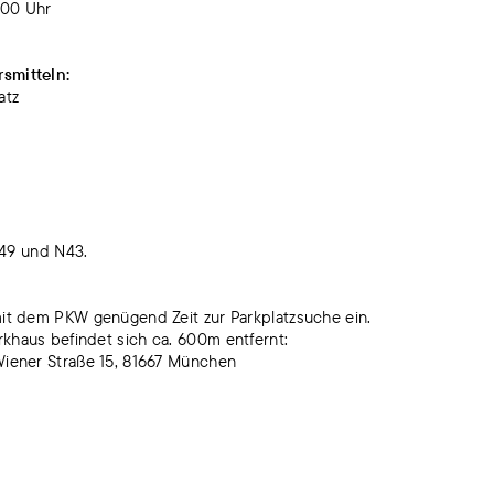
:00 Uhr
rsmitteln:
atz
 149 und N43.
 mit dem PKW genügend Zeit zur Parkplatzsuche ein.
rkhaus befindet sich ca. 600m entfernt:
 Wiener Straße 15, 81667 München