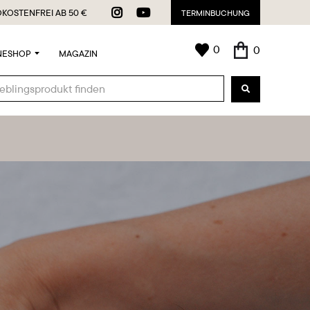


KOSTENFREI AB 50 €
TERMINBUCHUNG
0
0
NESHOP
MAGAZIN