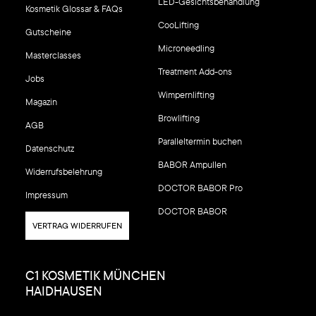
LED-Gesichtsbehandlung
Kosmetik Glossar & FAQs
CooLifting
Gutscheine
Microneedling
Masterclasses
Treatment Add-ons
Jobs
Wimpernlifting
Magazin
Browlifting
AGB
Paralleltermin buchen
Datenschutz
BABOR Ampullen
Widerrufsbelehrung
DOCTOR BABOR Pro
Impressum
DOCTOR BABOR
VERTRAG WIDERRUFEN
C1 KOSMETIK MÜNCHEN
HAIDHAUSEN