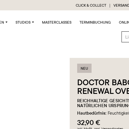
CLICK & COLLECT ｜ VERSAND
EN
STUDIOS
MASTERCLASSES
TERMINBUCHUNG
ONLI
NEU
DOCTOR BAB
RENEWAL OV
REICHHALTIGE GESICHT
NATÜRLICHEN URSPRUN
Hautbedürfnis:
Feuchtigkei
32,90 €
inkl. MwSt.
, zzgl. Versandkosten