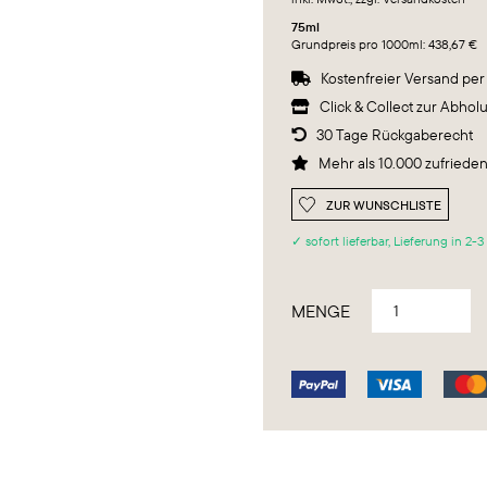
75ml
Grundpreis pro 1000ml: 438,67 €
Kostenfreier Versand pe

Click & Collect zur Abhol

30 Tage Rückgaberecht

Mehr als 10.000 zufried

ZUR WUNSCHLISTE
✓ sofort lieferbar, Lieferung in 2-
MENGE