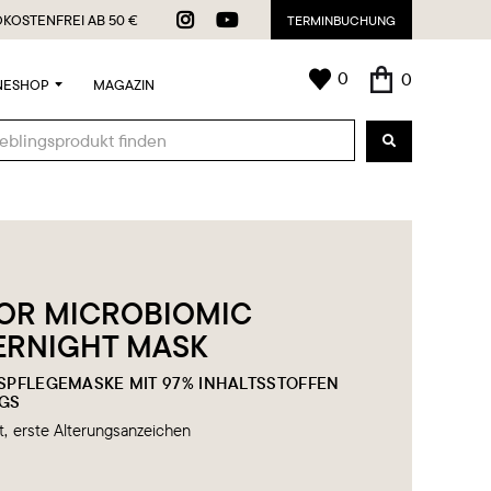


KOSTENFREI AB 50 €
TERMINBUCHUNG
0
0
NESHOP
MAGAZIN
OR MICROBIOMIC
ERNIGHT MASK
SPFLEGEMASKE MIT 97% INHALTSSTOFFEN
GS
t
erste Alterungsanzeichen