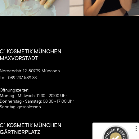
C1 KOSMETIK MÜNCHEN
MAXVORSTADT
Nordendstr. 12, 80799 München
Tel.:
089 237 589 33
Kundenbewertungen und Erfahrungen zu
C1 Kosmetik
‍Öffnungszeiten:
Montag - Mittwoch: 11:30 - 20:00 Uhr
%
100
SEHR GUT
Donnerstag - Samstag: 08:30 - 17:00 Uhr
Empfehlungen auf
Sonntag: geschlossen
ProvenExpert.com
5,00
/
4,90
C1 KOSMETIK MÜNCHEN
841
1
GÄRTNERPLATZ
5
Bewertungen von
Bewertung auf