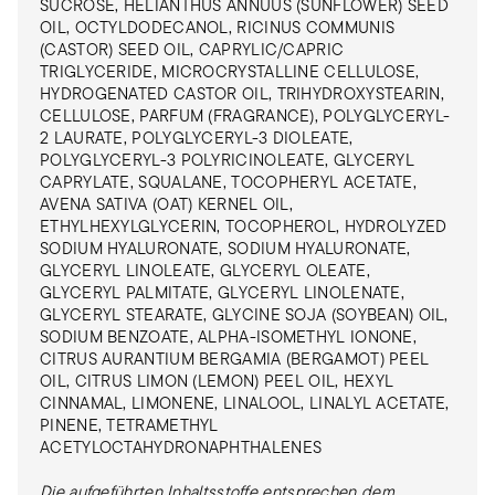
SUCROSE, HELIANTHUS ANNUUS (SUNFLOWER) SEED
OIL, OCTYLDODECANOL, RICINUS COMMUNIS
(CASTOR) SEED OIL, CAPRYLIC/CAPRIC
TRIGLYCERIDE, MICROCRYSTALLINE CELLULOSE,
HYDROGENATED CASTOR OIL, TRIHYDROXYSTEARIN,
CELLULOSE, PARFUM (FRAGRANCE), POLYGLYCERYL-
2 LAURATE, POLYGLYCERYL-3 DIOLEATE,
POLYGLYCERYL-3 POLYRICINOLEATE, GLYCERYL
CAPRYLATE, SQUALANE, TOCOPHERYL ACETATE,
AVENA SATIVA (OAT) KERNEL OIL,
ETHYLHEXYLGLYCERIN, TOCOPHEROL, HYDROLYZED
SODIUM HYALURONATE, SODIUM HYALURONATE,
GLYCERYL LINOLEATE, GLYCERYL OLEATE,
GLYCERYL PALMITATE, GLYCERYL LINOLENATE,
GLYCERYL STEARATE, GLYCINE SOJA (SOYBEAN) OIL,
SODIUM BENZOATE, ALPHA-ISOMETHYL IONONE,
CITRUS AURANTIUM BERGAMIA (BERGAMOT) PEEL
OIL, CITRUS LIMON (LEMON) PEEL OIL, HEXYL
CINNAMAL, LIMONENE, LINALOOL, LINALYL ACETATE,
PINENE, TETRAMETHYL
ACETYLOCTAHYDRONAPHTHALENES
Die aufgeführten Inhaltsstoffe entsprechen dem