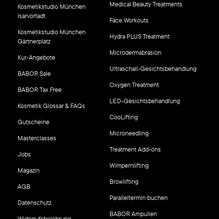
Medical Beauty Treatments
Kosmetikstudio München
Isarvortadt
Face Workouts
Kosmetikstudio München
Hydra PLUS Treatment
Gärtnerplatz
Microdermabrasion
Kur-Angebote
Ultraschall-Gesichtsbehandlung
BABOR Sale
Oxygen Treatment
BABOR Tax Free
LED-Gesichtsbehandlung
Kosmetik Glossar & FAQs
CooLifting
Gutscheine
Microneedling
Masterclasses
Treatment Add-ons
Jobs
Wimpernlifting
Magazin
Browlifting
AGB
Paralleltermin buchen
Datenschutz
BABOR Ampullen
Widerrufsbelehrung