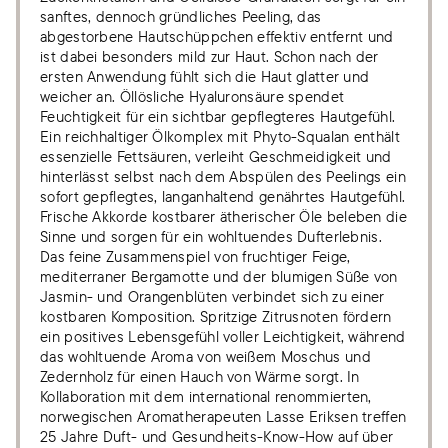
sanftes, dennoch gründliches Peeling, das
abgestorbene Hautschüppchen effektiv entfernt und
ist dabei besonders mild zur Haut. Schon nach der
ersten Anwendung fühlt sich die Haut glatter und
weicher an. Öllösliche Hyaluronsäure spendet
Feuchtigkeit für ein sichtbar gepflegteres Hautgefühl.
Ein reichhaltiger Ölkomplex mit Phyto-Squalan enthält
essenzielle Fettsäuren, verleiht Geschmeidigkeit und
hinterlässt selbst nach dem Abspülen des Peelings ein
sofort gepflegtes, langanhaltend genährtes Hautgefühl.
Frische Akkorde kostbarer ätherischer Öle beleben die
Sinne und sorgen für ein wohltuendes Dufterlebnis.
Das feine Zusammenspiel von fruchtiger Feige,
mediterraner Bergamotte und der blumigen Süße von
Jasmin- und Orangenblüten verbindet sich zu einer
kostbaren Komposition. Spritzige Zitrusnoten fördern
ein positives Lebensgefühl voller Leichtigkeit, während
das wohltuende Aroma von weißem Moschus und
Zedernholz für einen Hauch von Wärme sorgt. In
Kollaboration mit dem international renommierten,
norwegischen Aromatherapeuten Lasse Eriksen treffen
25 Jahre Duft- und Gesundheits-Know-How auf über