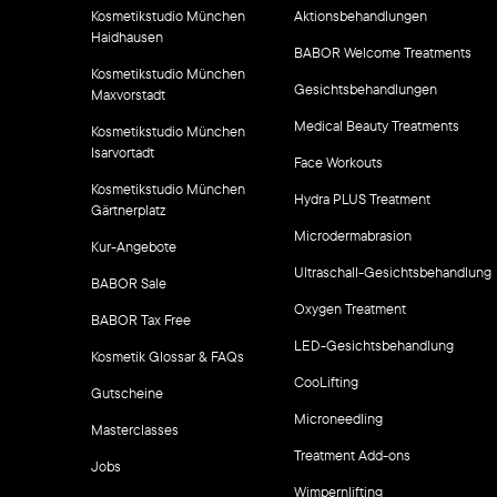
Kosmetikstudio München
Aktionsbehandlungen
Haidhausen
BABOR Welcome Treatments
Kosmetikstudio München
Gesichtsbehandlungen
Maxvorstadt
Medical Beauty Treatments
Kosmetikstudio München
Isarvortadt
Face Workouts
Kosmetikstudio München
Hydra PLUS Treatment
Gärtnerplatz
Microdermabrasion
Kur-Angebote
Ultraschall-Gesichtsbehandlung
BABOR Sale
Oxygen Treatment
BABOR Tax Free
LED-Gesichtsbehandlung
Kosmetik Glossar & FAQs
CooLifting
Gutscheine
Microneedling
Masterclasses
Treatment Add-ons
Jobs
Wimpernlifting