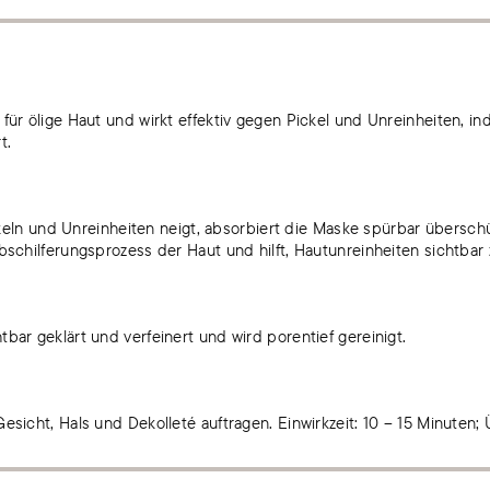
 für ölige Haut und wirkt effektiv gegen Pickel und Unreinheiten, i
t.
Pickeln und Unreinheiten neigt, absorbiert die Maske spürbar übersch
Abschilferungsprozess der Haut und hilft, Hautunreinheiten sichtba
bar geklärt und verfeinert und wird porentief gereinigt.
Gesicht, Hals und Dekolleté auftragen. Einwirkzeit: 10 – 15 Minute