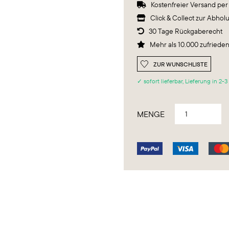
Kostenfreier Versand pe

Click & Collect zur Abhol

30 Tage Rückgaberecht

Mehr als 10.000 zufried

ZUR WUNSCHLISTE
✓ sofort lieferbar, Lieferung in 2-
MENGE