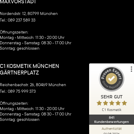
MAXVORSTADT
Nordendstr. 12, 80799 München
Tel.:
089 237 589 33
Kundenbewertungen und Erfahrungen zu
C1 Kosmetik
‍Öffnungszeiten:
Montag - Mittwoch: 11:30 - 20:00 Uhr
%
100
SEHR GUT
Donnerstag - Samstag: 08:30 - 17:00 Uhr
Empfehlungen auf
Sonntag: geschlossen
ProvenExpert.com
5,00
/
4,90
C1 KOSMETIK MÜNCHEN
840
1
GÄRTNERPLATZ
5
Bewertungen von
Bewertung auf
anderen Quellen
ProvenExpert.com
Reichenbachstr. 26, 80469 München
Tel.:
089 75 999 373
SEHR GUT
Blick aufs ProvenExpert-Profil werfen
‍Öffnungszeiten:
Anonym
Montag - Mittwoch: 11:30 - 20:00 Uhr
C1 Kosmetik
5,00
Donnerstag - Samstag: 08:30 - 17:00 Uhr
Ich habe meine Behandlung in der
841
Sonntag: geschlossen
Kundenbewertungen
Isarvorstadt bei der Giorgia gemacht, zwei
Mal schon und beide Male super z...
Authentizität
01.08.2026