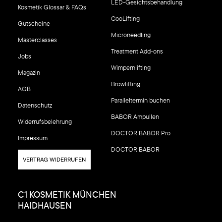
LED-Gesichtsbehandlung
Kosmetik Glossar & FAQs
CooLifting
Gutscheine
Microneedling
Masterclasses
Treatment Add-ons
Jobs
Wimpernlifting
Magazin
Browlifting
AGB
Paralleltermin buchen
Datenschutz
BABOR Ampullen
Widerrufsbelehrung
DOCTOR BABOR Pro
Impressum
DOCTOR BABOR
VERTRAG WIDERRUFEN
C1 KOSMETIK MÜNCHEN
HAIDHAUSEN