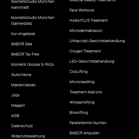
Kosmetikstudio München
Isarvortadt
Face Workouts
Kosmetikstudio München
Hydra PLUS Treatment
Gärtnerplatz
Microdermabrasion
Kur-Angebote
Ultraschall-Gesichtsbehandlung
BABOR Sale
Oxygen Treatment
BABOR Tax Free
LED-Gesichtsbehandlung
Kosmetik Glossar & FAQs
CooLifting
Gutscheine
Microneedling
Masterclasses
Treatment Add-ons
Jobs
Wimpernlifting
Magazin
Browlifting
AGB
Paralleltermin buchen
Datenschutz
BABOR Ampullen
Widerrufsbelehrung