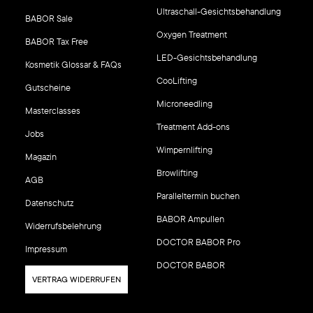
Ultraschall-Gesichtsbehandlung
BABOR Sale
Oxygen Treatment
BABOR Tax Free
LED-Gesichtsbehandlung
Kosmetik Glossar & FAQs
CooLifting
Gutscheine
Microneedling
Masterclasses
Treatment Add-ons
Jobs
Wimpernlifting
Magazin
Browlifting
AGB
Paralleltermin buchen
Datenschutz
BABOR Ampullen
Widerrufsbelehrung
DOCTOR BABOR Pro
Impressum
DOCTOR BABOR
VERTRAG WIDERRUFEN