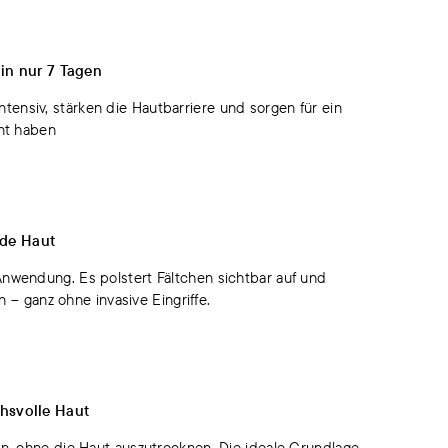
 in nur 7 Tagen
tensiv, stärken die Hautbarriere und sorgen für ein
ent haben
nde Haut
 Anwendung. Es polstert Fältchen sichtbar auf und
n – ganz ohne invasive Eingriffe.
hsvolle Haut
ten, ohne die Haut auszutrocknen. Die ideale Grundlage