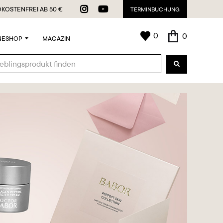


KOSTENFREI AB 50 €
TERMINBUCHUNG
0
0
NESHOP
MAGAZIN