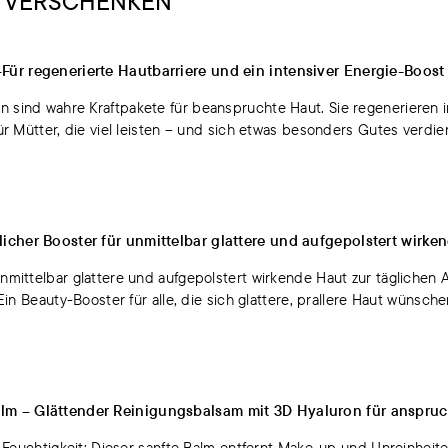
M VERSCHENKEN
ür regenerierte Hautbarriere und ein intensiver Energie-Boost
 sind wahre Kraftpakete für beanspruchte Haut. Sie regenerieren in
für Mütter, die viel leisten – und sich etwas besonders Gutes verdi
icher Booster für unmittelbar glattere und aufgepolstert wirke
unmittelbar glattere und aufgepolstert wirkende Haut zur täglichen
 Ein Beauty-Booster für alle, die sich glattere, prallere Haut wünsche
m – Glättender Reinigungsbalsam mit 3D Hyaluron für anspruc
ve Feuchtigkeit: Dieser sanfte Balm entfernt Make-up und Unreinhei