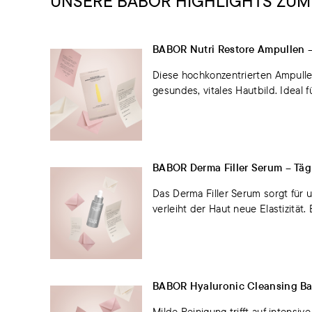
UNSERE BABOR HIGHLIGHTS ZU
BABOR Nutri Restore Ampullen –F
Diese hochkonzentrierten Ampullen
gesundes, vitales Hautbild. Ideal 
BABOR Derma Filler Serum – Tägl
Das Derma Filler Serum sorgt für 
verleiht der Haut neue Elastizität.
BABOR Hyaluronic Cleansing Bal
Milde Reinigung trifft auf intensi