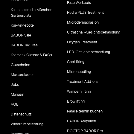
Face Workouts
Kosmetikstudio München
Hydra PLUS Treatment
Gärtnerplatz
Microdermabrasion
Kur-Angebote
Ultraschall-Gesichtsbehandlung
BABOR Sale
Oxygen Treatment
BABOR Tax Free
LED-Gesichtsbehandlung
Kosmetik Glossar & FAQs
CooLifting
Gutscheine
Microneedling
Masterclasses
Treatment Add-ons
Jobs
Wimpernlifting
Magazin
Browlifting
AGB
Paralleltermin buchen
Datenschutz
BABOR Ampullen
Widerrufsbelehrung
DOCTOR BABOR Pro
Impressum