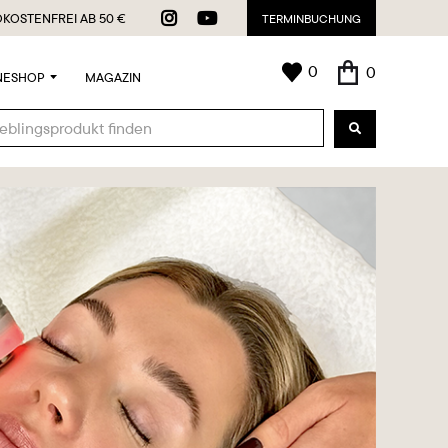


KOSTENFREI AB 50 €
TERMINBUCHUNG
0
0
NESHOP
MAGAZIN